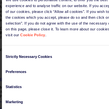
Als Lieferant müssen Sie Ihren Kunden (Herstellern)
alle
experience and to analyse traffic on our website. If you acce
Verpackungsinformationen und Spezifikationen
weiterleiten, die
erforderlich sind, um die Konformität einer Verpackung bzw. eines
of our cookies, please click “Allow all cookies”. If you wish t
Verpackungsmaterials mit den Nachhaltigkeits- und
the cookies which you accept, please do so and then click o
Kennzeichnungsanforderungen gemäß PPWR nachzuweisen.
selection”. If you do not agree with the use of the necessary
Diese Informationen
sind
für Ihre Kunden
von entscheidender
on this page, please close it. To learn more about our cookie
Bedeutung
, um die vorgeschriebene technische Dokumentation und
visit our
Cookie Policy
.
die Konformitätserklärung zu erstellen.
ie können wir Ihnen helfen?
Consent
Strictly Necessary Cookies
Selection
Erläuterung zu Ihrer/Ihren Rolle(n)
Unterstützung bei den von Ihren Kunden benötigten Daten
Aktuelle Informationen zu den neuen Anforderungen an die
umweltgerechte Gestaltung
Preferences
Hilfe erhalten
Statistics
Weitere Rollen:
Als Lieferant können Sie verschiedene Rollen einnehmen.
Prüfen Sie, ob
die Bezeichnungen
„Hersteller“
,
„Produzent“
und
„Importeur“
auf Sie zutreffen.
Marketing
Sind Sie sich bezüglich Ihrer Rolle unsicher?