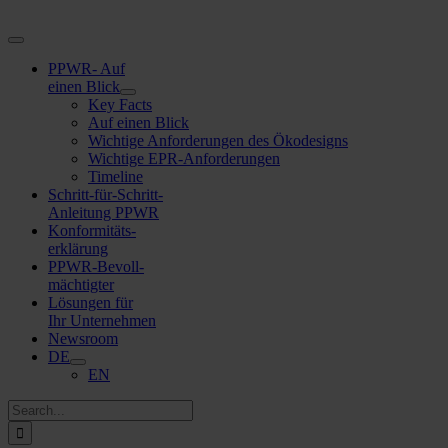
Zum
Inhalt
Navigation
springen
umschalten
PPWR- Auf
einen Blick
Key Facts
Auf einen Blick
Wichtige Anforderungen des Ökodesigns
Wichtige EPR-Anforderungen
Timeline
Schritt-für-Schritt-
Anleitung PPWR
Konformitäts-
erklärung
PPWR-Bevoll-
mächtigter
Lösungen für
Ihr Unternehmen
Newsroom
DE
EN
Suche
nach: