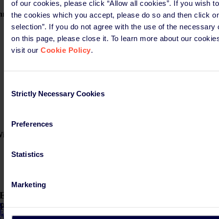
of our cookies, please click “Allow all cookies”. If you wish t
hre wichtigsten Pflichten
the cookies which you accept, please do so and then click o
selection”. If you do not agree with the use of the necessary
Kennzeichnung von Verpackungen
on this page, please close it. To learn more about our cookie
Durchführung der Konformitätsbewertungsverfahren für jeden
Verpackungstyp
visit our
Cookie Policy
.
Erstellung der technischen Dokumentation und der
Konformitätserklärung für jeden Verpackungstyp
Aufbewahrung der technischen Dokumentation und der
Konformitätserklärung (5 oder 10 Jahre)
Consent
Sie können einen EU-weit gültigen
bevollmächtigten Vertreter
Strictly Necessary Cookies
Selection
ernennen, der als zentrale Anlaufstelle für die nationalen
Marktbehörden fungiert.
Preferences
ie können wir Ihnen helfen?
Maßgeschneiderte Workshops
Statistics
Beurteilung Ihrer Verpflichtungen
Unterstützung bei der Erstellung der DoC
Beauftragen Sie uns als EU-Bevollmächtigten
Marketing
Erhalten Sie die neuesten Einblicke und Updates zur
PPWR in COMPASS
COMPASS
Erhalten Sie die neuesten Infos zur PPWR!
Abonnieren Sie hier Compass!