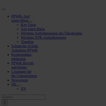
Zum
Inhalt
Navigation
springen
umschalten
PPWR- Auf
einen Blick
Key Facts
Auf einen Blick
Wichtige Anforderungen des Ökodesigns
Wichtige EPR-Anforderungen
Timeline
Schritt-für-Schritt-
Anleitung PPWR
Konformitäts-
erklärung
PPWR-Bevoll-
mächtigter
Lösungen für
Ihr Unternehmen
Newsroom
DE
EN
Suche
nach: