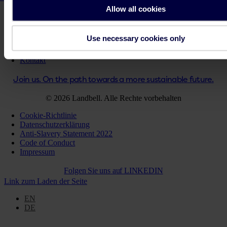
Allow all cookies
PPWR- Auf einen Blick
Use necessary cookies only
Schritt-für-Schritt-Anleitung PPWR
Lösungen für Ihr Unternehmen
Kontakt
Join us. On the path towards a more sustainable future.
© 2026 Landbell. Alle Rechte vorbehalten
Cookie-Richtlinie
Datenschutzerklärung
Anti-Slavery Statement 2022
Code of Conduct
Impressum
Folgen Sie uns auf
LINKEDIN
Link zum Laden der Seite
EN
DE
Nach